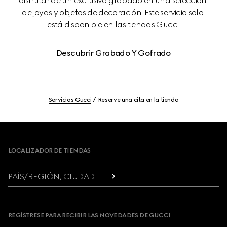
disfrutar de un exclusivo grabado en una selección 
de joyas y objetos de decoración. Este servicio solo 
está disponible en las tiendas Gucci.
Descubrir Grabado Y Gofrado
Servicios Gucci
Reserve una cita en la tienda
Footer
LOCALIZADOR DE TIENDAS
PAÍS/REGIÓN, CIUDAD
REGÍSTRESE PARA RECIBIR LAS NOVEDADES DE GUCCI