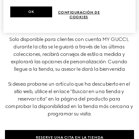
Reserve una cita con el equipo de asesores de clientes 
OK
CONFIGURACIÓN DE
para descubrir el universo de Gucci, adaptado a sus 
COOKIES
necesidades e intereses.
Solo disponible para clientes con cuenta MY GUCCI, 
durante la cita se le guiará a través de las últimas 
colecciones, recibirá consejos de estilo a medida y 
explorará las opciones de personalización. Cuando 
llegue a la tienda, su asesor le dará la bienvenida.
Si desea probarse un artículo que ha descubierto en el 
sitio web, utilice el enlace "Buscar en una tienda y 
reservar cita" en la página del producto para 
comprobar la disponibilidad en la tienda más cercana y 
programar su visita.
RESERVE UNA CITA EN LA TIENDA