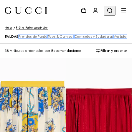
Mujer
Prêt-à-Porter para Mujer
FALDAS
Prendas de Punto
Tops & Camisas
Camisetas y Sudaderas
Vestidos y
38 Artículos
ordenados por
Recomendaciones
Filtrar y ordenar