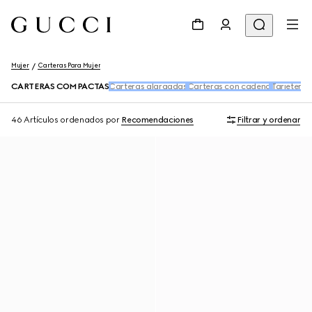
Mujer
Carteras Para Mujer
CARTERAS COMPACTAS
Carteras alargadas
Carteras con cadena
Tarjeteros
46 Artículos
ordenados por
Recomendaciones
Filtrar y ordenar