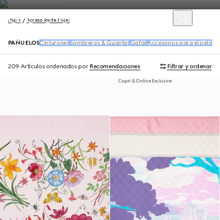
Mujer
Accesorios de Mujer
PAÑUELOS
Cinturones
Sombreros & Guantes
Gafas
Accesorios para el pelo
Ca
209 Artículos
ordenados por
Recomendaciones
Filtrar y ordenar
Capri & Online Exclusive