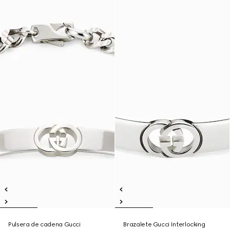
Pulsera de cadena Gucci
Brazalete Gucci Interlocking