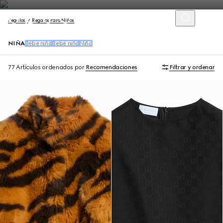
Regalos
Regalos para Niños
NIÑA
Bebé niño
Bebé niña
Niño
77 Artículos
ordenados por
Recomendaciones
Filtrar y ordenar