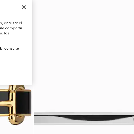
, analizar el
rle compartir
ed las
b, consulte