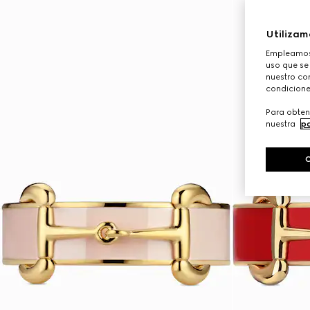
Utilizam
Empleamos 
uso que se
nuestro con
condicione
Para obten
nuestra
po