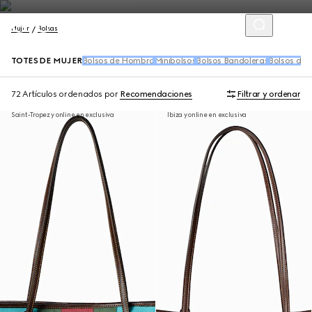
Mujer
Bolsas
TOTES DE MUJER
Bolsos de Hombro
Minibolsos
Bolsos Bandoleras
Bolsos de
72 Artículos
ordenados por
Recomendaciones
Filtrar y ordenar
Saint-Tropez y online en exclusiva
Ibiza y online en exclusiva