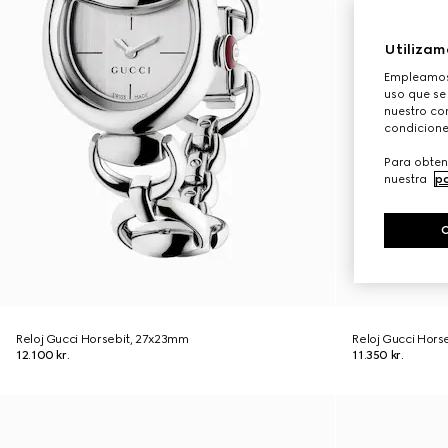
Utilizam
Empleamos 
uso que se
nuestro con
condicione
Para obten
nuestra
po
Reloj Gucci Horsebit, 27x23mm
Reloj Gucci Hors
12.100 kr.
11.350 kr.