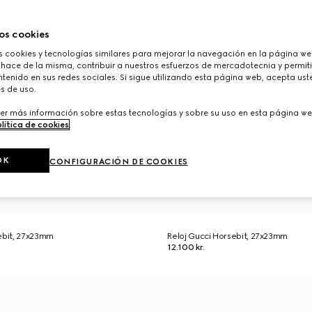
os cookies
cookies y tecnologías similares para mejorar la navegación en la página web
 hace de la misma, contribuir a nuestros esfuerzos de mercadotecnia y permiti
tenido en sus redes sociales. Si sigue utilizando esta página web, acepta ust
s de uso.
er más información sobre estas tecnologías y sobre su uso en esta página we
lítica de cookies
.
OK
CONFIGURACIÓN DE COOKIES
ebit, 27x23mm
Reloj Gucci Horsebit, 27x23mm
12.100 kr.