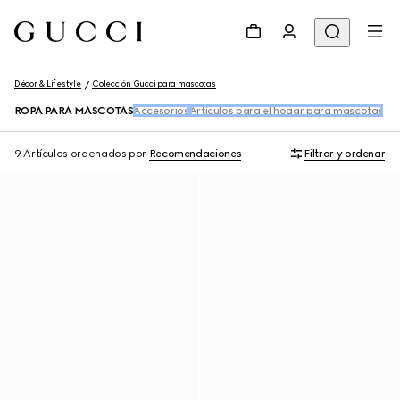
Décor & Lifestyle
Colección Gucci para mascotas
ROPA PARA MASCOTAS
Accesorios
Artículos para el hogar para mascotas
9 Artículos
ordenados por
Recomendaciones
Filtrar y ordenar