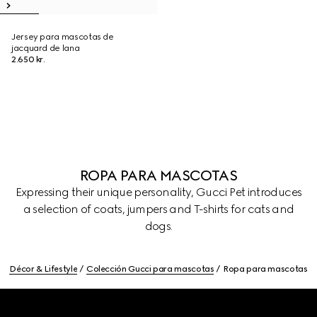
Jersey para mascotas de
jacquard de lana
2.650 kr.
ROPA PARA MASCOTAS
Expressing their unique personality, Gucci Pet introduces
a selection of coats, jumpers and T-shirts for cats and
dogs.
Décor & Lifestyle
Colección Gucci para mascotas
Ropa para mascotas
Footer