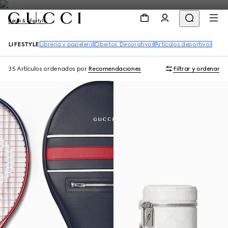
Décor & Lifestyle
LIFESTYLE
Librería y papelería
Objetos Decorativos
Artículos deportivos
35 Artículos
ordenados por
Recomendaciones
Filtrar y ordenar