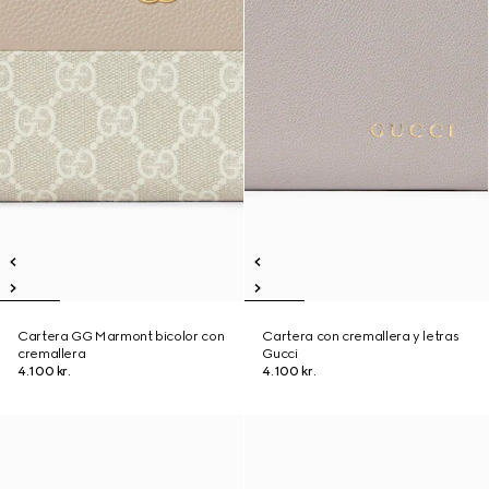
Cartera GG Marmont bicolor con
Cartera con cremallera y letras
cremallera
Gucci
4.100 kr.
4.100 kr.