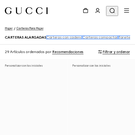
Mujer
Carteras Para Mujer
CARTERAS ALARGADAS
Carteras con cadena
Carteras compactas
Tarjetero
29 Artículos
ordenados por
Recomendaciones
Filtrar y ordenar
Personalizar con las iniciales
Personalizar con las iniciales