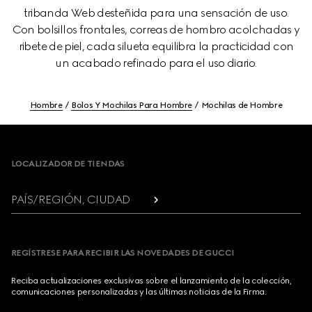
tribanda Web desteñida para una sensación de uso.
Con bolsillos frontales, correas de hombro acolchadas y
ribete de piel, cada silueta equilibra la practicidad con
un acabado refinado para el uso diario.
Hombre
Bolos Y Mochilas Para Hombre
Mochilas de Hombre
Footer
LOCALIZADOR DE TIENDAS
PAÍS/REGIÓN, CIUDAD
REGÍSTRESE PARA RECIBIR LAS NOVEDADES DE GUCCI
Reciba actualizaciones exclusivas sobre el lanzamiento de la colección,
comunicaciones personalizadas y las últimas noticias de la Firma.