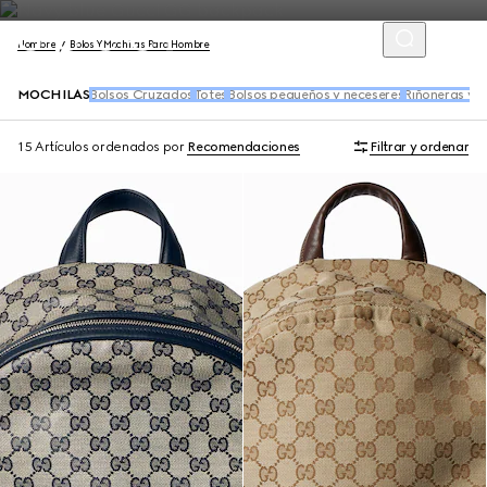
Hombre
Bolos Y Mochilas Para Hombre
MOCHILAS
Bolsos Cruzados
Totes
Bolsos pequeños y neceseres
Riñoneras y r
15 Artículos
ordenados por
Recomendaciones
Filtrar y ordenar