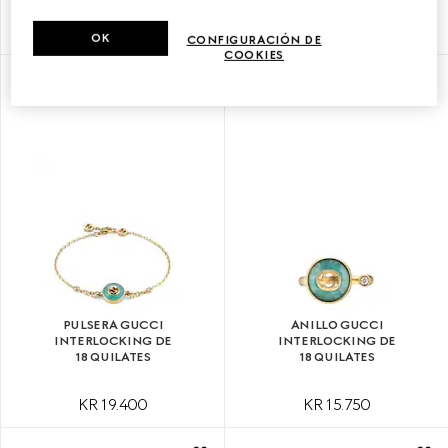
KR 23.150
KR 22.050
OK
CONFIGURACIÓN DE
COOKIES
PULSERA GUCCI
ANILLO GUCCI
INTERLOCKING DE
INTERLOCKING DE
18 QUILATES
18 QUILATES
KR 19.400
KR 15.750