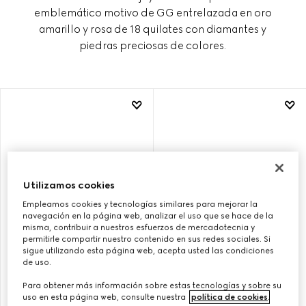
emblemático motivo de GG entrelazada en oro
amarillo y rosa de 18 quilates con diamantes y
piedras preciosas de colores.
Utilizamos cookies
Empleamos cookies y tecnologías similares para mejorar la
navegación en la página web, analizar el uso que se hace de la
misma, contribuir a nuestros esfuerzos de mercadotecnia y
permitirle compartir nuestro contenido en sus redes sociales. Si
sigue utilizando esta página web, acepta usted las condiciones
de uso.
COLLAR GUCCI
PENDIENTE GUCCI
INTERLOCKING DE 18 CT
INTERLOCKING DE 18 CT
Para obtener más información sobre estas tecnologías y sobre su
CON COLGANTE
uso en esta página web, consulte nuestra
política de cookies
.