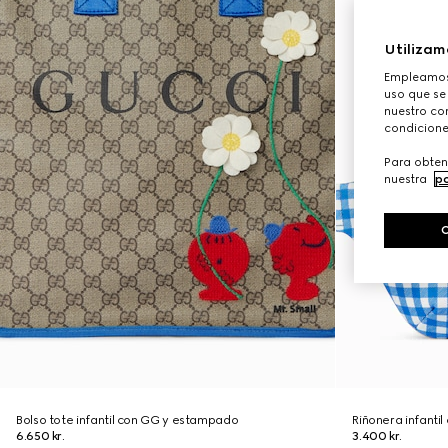
Utilizam
Empleamos 
uso que se
nuestro con
condicione
Para obten
nuestra
po
Bolso tote infantil con GG y estampado
Riñonera infanti
6.650 kr.
3.400 kr.