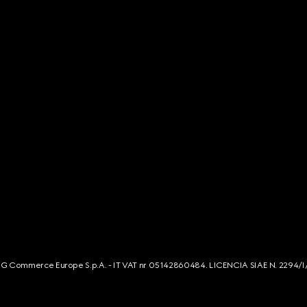
s. G Commerce Europe S.p.A. - IT VAT nr 05142860484. LICENCIA SIAE N. 2294/I