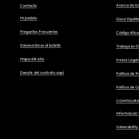
Acerca de G
Contacto
Mi pedido
Gucci Equili
Preguntas Frecuentes
Código ético
Desinscribirse al boletín
Trabaja en G
Mapa del sitio
Avisos Legal
Desistir del contrato aquí
Política de P
Política de C
CONFIGURA
Información 
Vulnerability