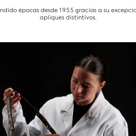
endido épocas desde 1955 gracias a su excepcio
apliques distintivos.