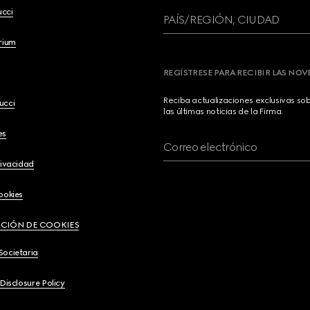
ucci
PAÍS/REGIÓN, CIUDAD
brium
REGÍSTRESE PARA RECIBIR LAS NO
Reciba actualizaciones exclusivas so
ucci
las últimas noticias de la Firma.
es
Correo electrónico
rivacidad
ookies
CIÓN DE COOKIES
Societaria
 Disclosure Policy