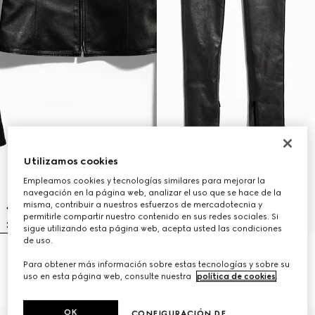
Utilizamos cookies
Empleamos cookies y tecnologías similares para mejorar la
navegación en la página web, analizar el uso que se hace de la
misma, contribuir a nuestros esfuerzos de mercadotecnia y
permitirle compartir nuestro contenido en sus redes sociales. Si
sigue utilizando esta página web, acepta usted las condiciones
de uso.
Chaqueta de piel stretch ligera
Pantalón ceñido de cuero ligero
Para obtener más información sobre estas tecnologías y sobre su
con cremallera
stretch
uso en esta página web, consulte nuestra
política de cookies
.
33.600 kr.
26.000 kr.
OK
CONFIGURACIÓN DE