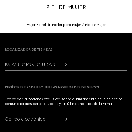
PIEL DE MUJER
Mujer
Prêt-à-Porter para Mujer
Piel de Mujer
Footer
LOCALIZADOR DE TIENDAS
PAÍS/REGIÓN, CIUDAD
REGÍSTRESE PARA RECIBIR LAS NOVEDADES DE GUCCI
Reciba actualizaciones exclusivas sobre el lanzamiento de la colección,
comunicaciones personalizadas y las últimas noticias de la Firma.
Correo electrónico