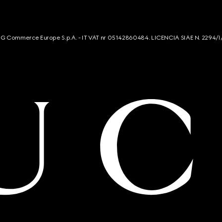
s. G Commerce Europe S.p.A. - IT VAT nr 05142860484. LICENCIA SIAE N. 2294/I