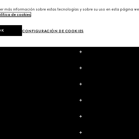
er más información sobre estas tecnologías y sobre su uso en esta página we
lítica de cookies
.
OK
CONFIGURACIÓN DE COOKIES