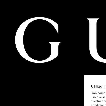
Utilizam
Empleamos 
uso que se
nuestro con
condicione