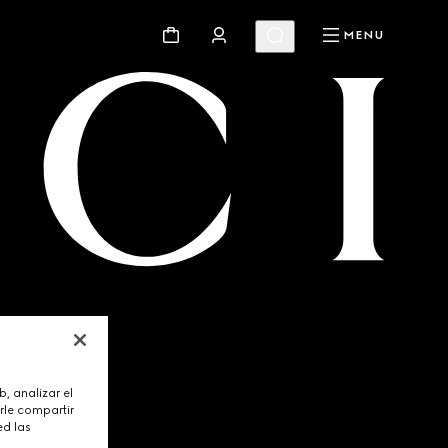
MENU
, analizar el
rle compartir
ed las