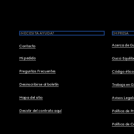
Footer
¿NECESITA AYUDA?
EMPRESA
Acerca de G
Contacto
Mi pedido
Gucci Equili
Preguntas Frecuentes
Código ético
Desinscribirse al boletín
Trabaja en G
Mapa del sitio
Avisos Legal
Desistir del contrato aquí
Política de P
Política de C