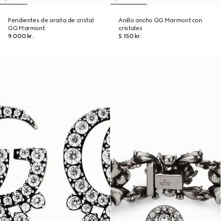
Pendientes de araña de cristal
Anillo ancho GG Marmont con
GG Marmont
cristales
9.000 kr.
5.150 kr.