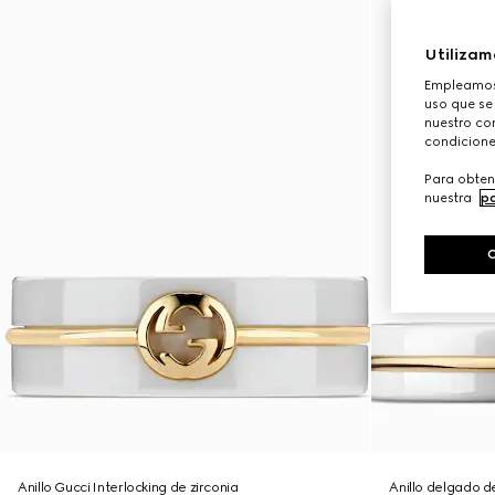
Utilizam
Empleamos 
uso que se
nuestro con
condicione
Para obten
nuestra
po
Anillo Gucci Interlocking de zirconia
Anillo delgado de