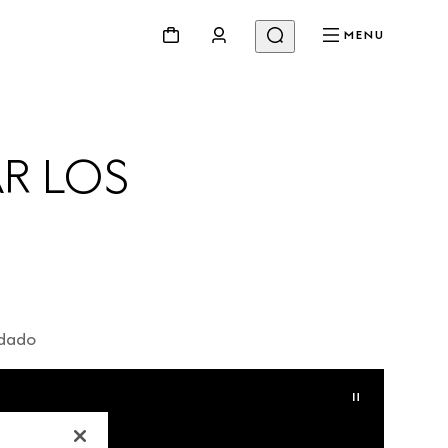
MENU
R LOS 
idado