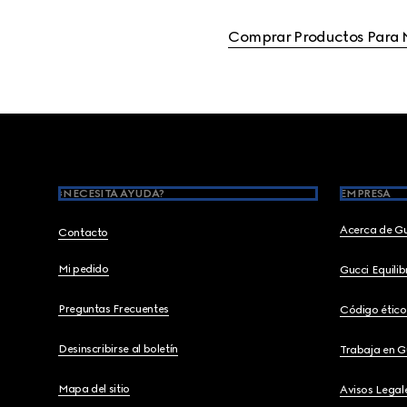
Comprar Productos Para 
Footer
¿NECESITA AYUDA?
EMPRESA
Acerca de G
Contacto
Mi pedido
Gucci Equili
Preguntas Frecuentes
Código ético
Desinscribirse al boletín
Trabaja en G
Mapa del sitio
Avisos Legal