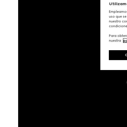
Utilizam
Empleamos 
uso que se
nuestro con
condicione
Para obten
nuestra
po