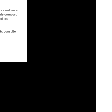
, analizar el
rle compartir
ed las
b, consulte