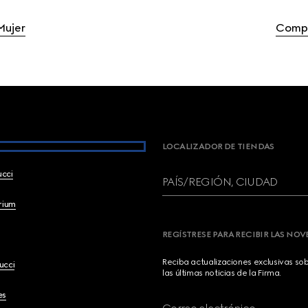
Mujer
Compr
LOCALIZADOR DE TIENDAS
ucci
PAÍS/REGIÓN, CIUDAD
brium
REGÍSTRESE PARA RECIBIR LAS NO
Reciba actualizaciones exclusivas so
ucci
las últimas noticias de la Firma.
es