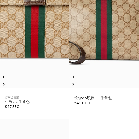
官网已售罄
饰Web织带GG手拿包
中号GG手拿包
₺41.000
₺47.550