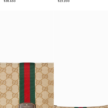
₺38.650
₺23.200