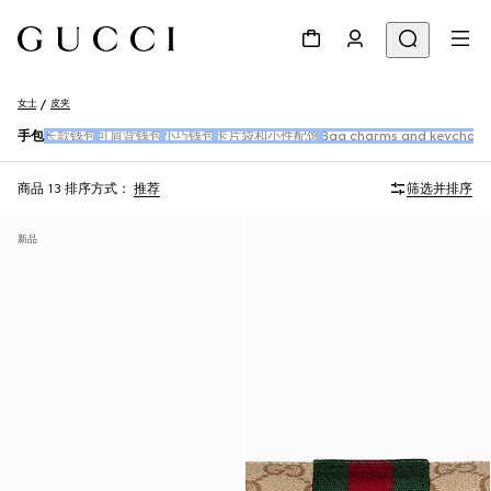
女士
皮夹
手包
长款钱包
可肩背钱包
小巧钱包
卡片袋和小件配饰
Bag charms and keychain
商品 13
排序方式：
推荐
筛选并排序
新品