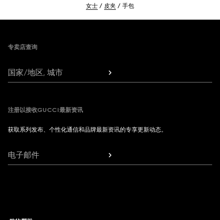
女士
皮夹
手包
Footer
专卖店查询
国家/地区, 城市
注册以接收GUCCI最新资讯
获取系列发布、个性化通信和品牌最新资讯的专享更新动态。
电子邮件