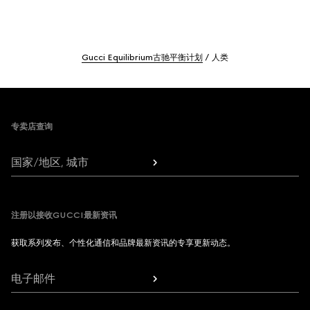
Gucci Equilibrium古驰平衡计划
人类
Footer
专卖店查询
国家/地区, 城市
注册以接收GUCCI最新资讯
获取系列发布、个性化通信和品牌最新资讯的专享更新动态。
电子邮件