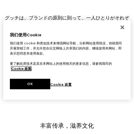
グッチは、ブランドの原則に則って、一人ひとりがそれぞ
れの個性を存分に発揮できるように、あらゆる形態での多
様性を積極的にサポートします。グッチは、クリエイティ
我们使用Cookie
ビティとイノベーションを刺激するのは、グッチと他とを
我们使用 cookie 和类似技术来增强网站导航，分析网站使用情况，协助我司
差別化する要素にほかならないと信じています。職場内で
开展营销工作，并允许您在社交网络上共享我们的内容。继续使用本网站，即
の平等と包括性を醸成するためにさまざまなイニシアティ
表示您同意本使用条款。
ブを起ち上げ、業界に留まらずより広範に体系的な変化を
要了解此类技术及其在本网站上的使用相关的更多信息，请参阅我司的
及ぼせるよう、先進的な組織と提携しています。
Cookie 政策
。
OK
Cookie 设置
了解古驰多元、平等与包容政策
丰富传承，滋养文化