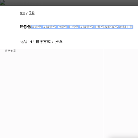
联系我们
女士
手袋
迷你包
肩背包
双肩背包
托特包
手提包
双肩背包
手拿包&晚宴包
定制手袋
商品 144
排序方式：
推荐
官网专享