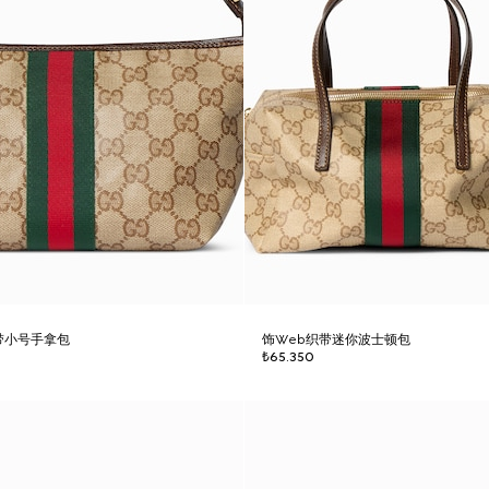
带小号手拿包
饰Web织带迷你波士顿包
₺65.350