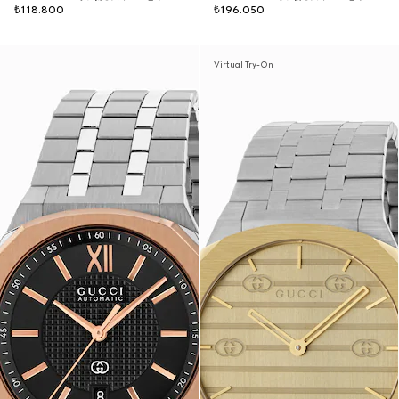
₺118.800
₺196.050
Virtual Try-On