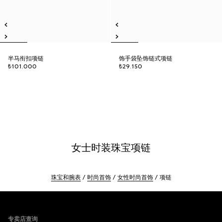
半马衔扣项链
饰手袋坠饰链式项链
₺101.000
₺29.150
女士时装珠宝项链
珠宝和腕表
时尚首饰
女性时尚首饰
项链
Footer
专卖店查询