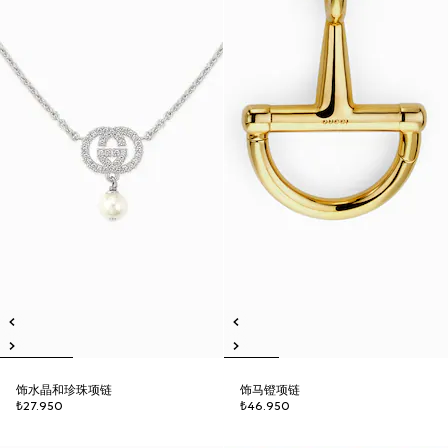
饰水晶和珍珠项链
饰马镫项链
₺27.950
₺46.950