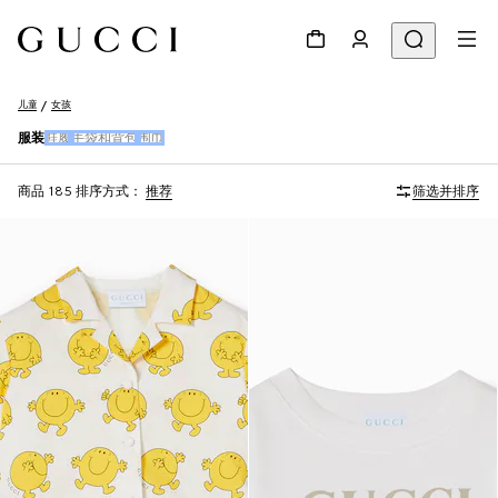
儿童
女孩
服装
鞋履
手袋和背包
围巾
商品 185
排序方式：
推荐
筛选并排序