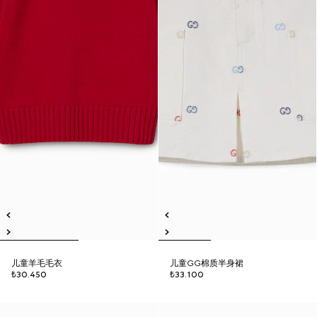
儿童羊毛毛衣
儿童GG棉质半身裙
₺30.450
₺33.100