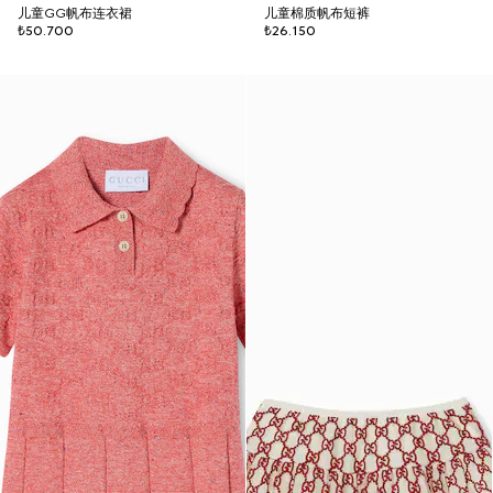
儿童GG帆布连衣裙
儿童棉质帆布短裤
₺50.700
₺26.150