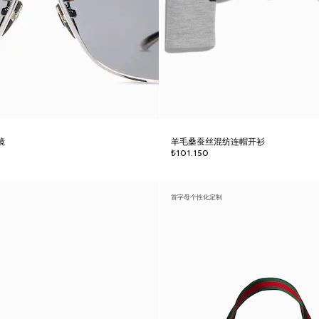
镜
羊毛桑蚕丝混纺连帽开衫
₺101.150
首字母个性化定制