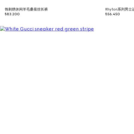
饰刺绣休闲羊毛桑蚕丝长裤
Rhyton系列男
₺83.200
₺56.450