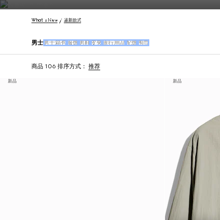
联系我们
What's New
最新款式
男士
男士箱包
服饰
男鞋
皮夹
旅行用品
配饰
围巾
商品 106
排序方式：
推荐
新品
新品