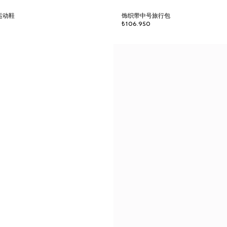
士运动鞋
饰织带中号旅行包
₺106.950