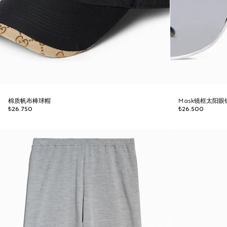
棉质帆布棒球帽
Mask镜框太阳眼
₺26.750
₺26.500