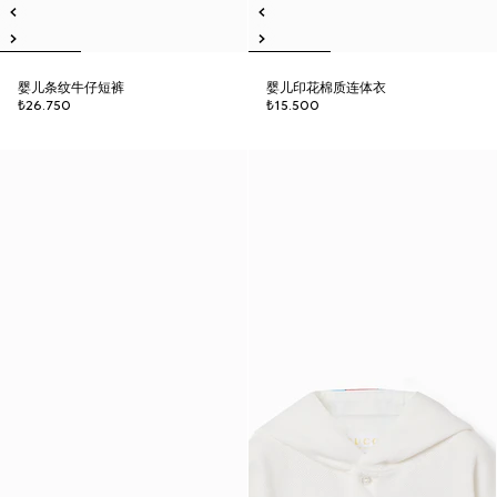
婴儿条纹牛仔短裤
婴儿印花棉质连体衣
₺26.750
₺15.500