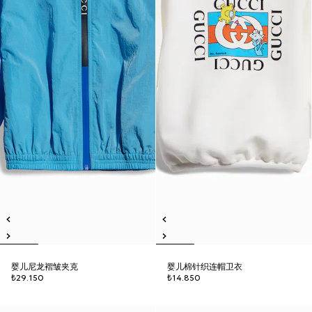
婴儿尼龙褶皱夹克
婴儿棉针织连帽卫衣
₺29.150
₺14.850