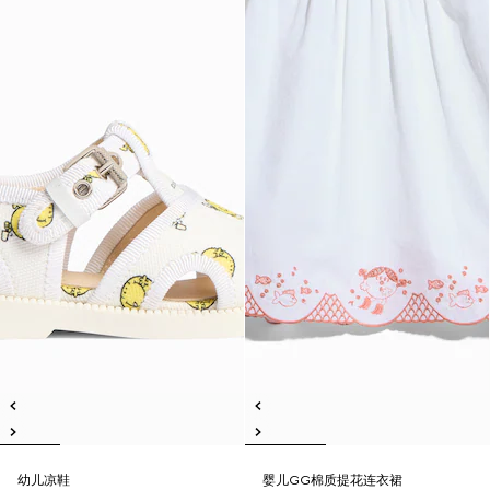
幼儿凉鞋
婴儿GG棉质提花连衣裙