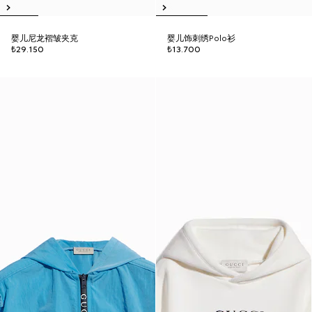
婴儿尼龙褶皱夹克
婴儿饰刺绣Polo衫
₺29.150
₺13.700