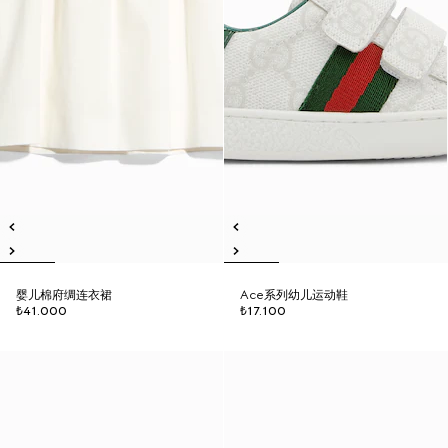
婴儿棉府绸连衣裙
Ace系列幼儿运动鞋
₺41.000
₺17.100