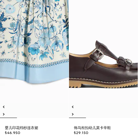
婴儿印花绉纱连衣裙
饰马衔扣幼儿莫卡辛鞋
₺46.950
₺29.150