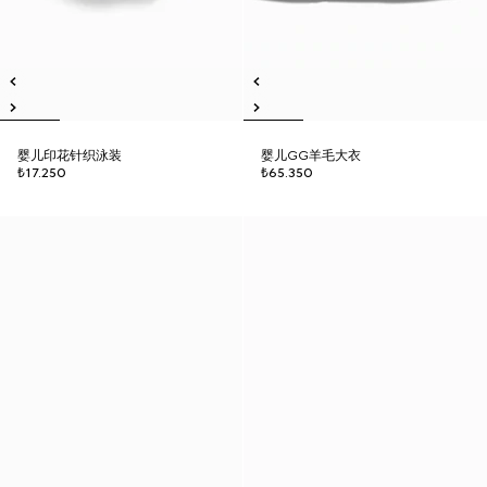
婴儿印花针织泳装
婴儿GG羊毛大衣
₺17.250
₺65.350