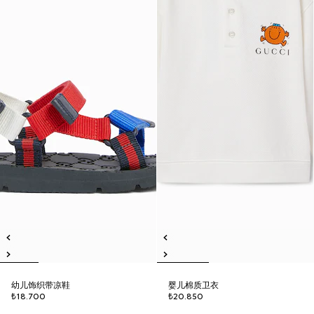
幼儿饰织带凉鞋
婴儿棉质卫衣
₺18.700
₺20.850