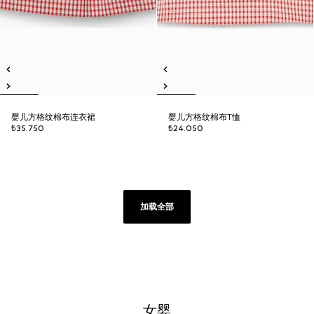
婴儿方格纹棉布连衣裙
婴儿方格纹棉布T恤
₺35.750
₺24.050
加载全部
女婴