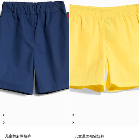
儿童棉府绸短裤
儿童尼龙褶皱短裤