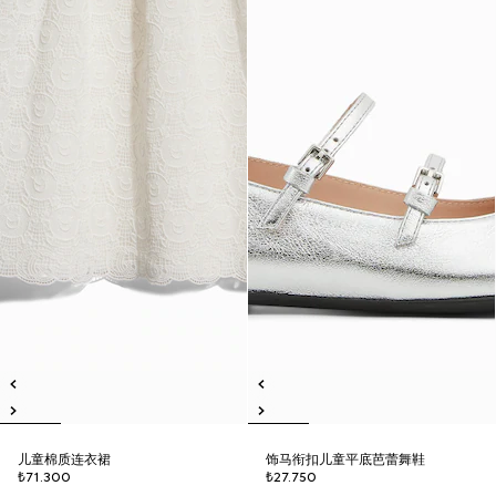
儿童棉质连衣裙
饰马衔扣儿童平底芭蕾舞鞋
₺71.300
₺27.750