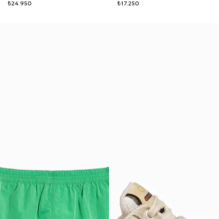
₺24.950
₺17.250