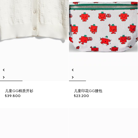
儿童GG棉质开衫
儿童印花GG腰包
₺39.800
₺23.200