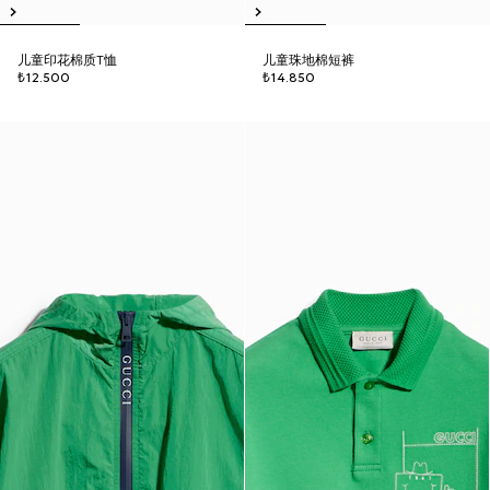
儿童印花棉质T恤
儿童珠地棉短裤
₺12.500
₺14.850