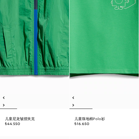
儿童尼龙皱摺夹克
儿童珠地棉Polo衫
₺44.550
₺16.650