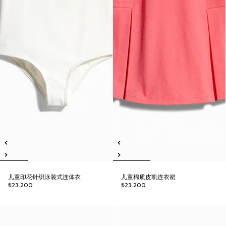
儿童印花针织泳装式连体衣
儿童棉质皮凯连衣裙
₺23.200
₺23.200