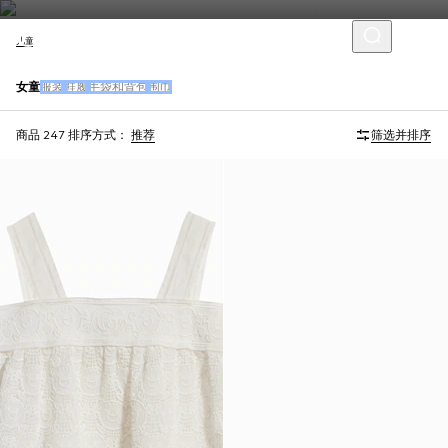
儿童
女童
服装
鞋履
手袋和背包
围巾
商品 247
排序方式：
推荐
筛选并排序