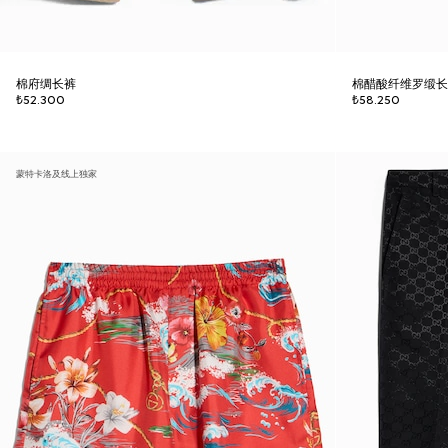
棉府绸长裤
棉醋酸纤维罗缎
₺52.300
₺58.250
蒙特卡洛及线上独家