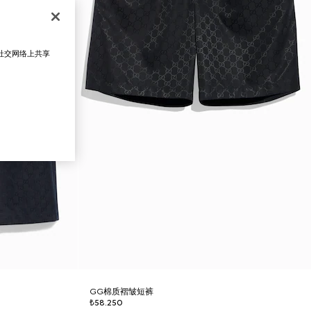
在社交网络上共享
GG棉质褶皱短裤
₺58.250