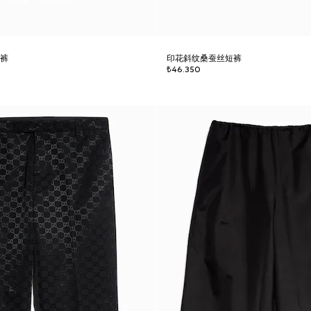
长裤
印花斜纹桑蚕丝短裤
₺46.350