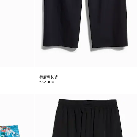
棉府绸长裤
₺52.300