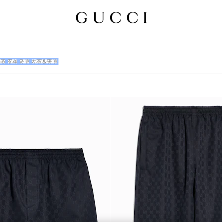
外衣
皮革
夹克
大衣&夹克