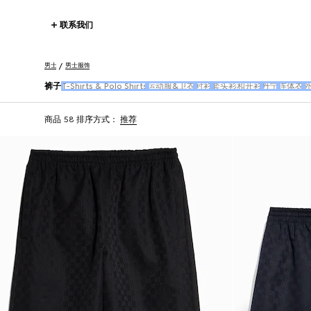
联系我们
男士
男士服饰
裤子
T-Shirts & Polo Shirts
运动服&卫衣
衬衫
套头衫和开衫
丹宁
连体衣
商品 58
排序方式：
推荐