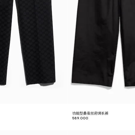
功能型桑蚕丝府绸长裤
₺89.000