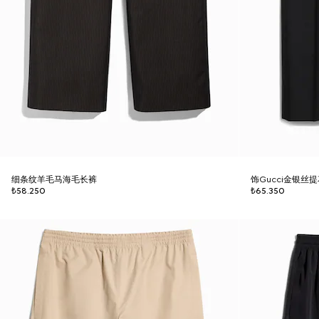
细条纹羊毛马海毛长裤
饰Gucci金银丝
₺58.250
₺65.350