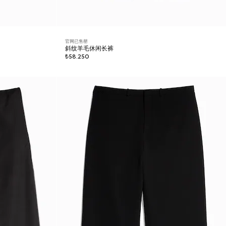
官网已售罄
斜纹羊毛休闲长裤
₺58.250