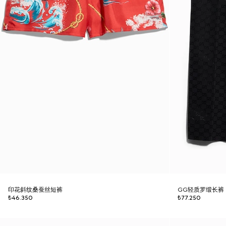
印花斜纹桑蚕丝短裤
GG轻质罗缎长裤
₺46.350
₺77.250