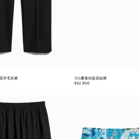
提花羊毛长裤
GG桑蚕丝提花短裤
₺52.300