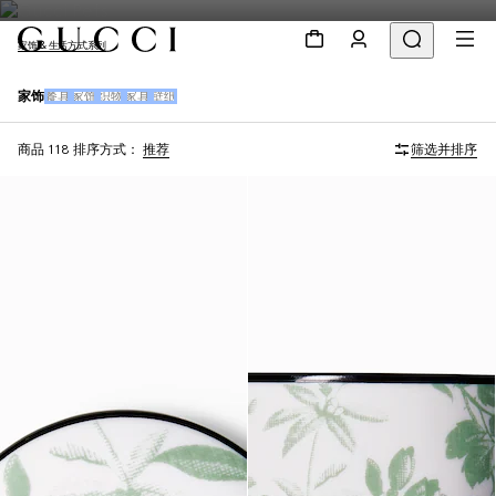
家饰 & 生活方式系列
家饰
餐具
家饰
织物
家具
壁纸
商品 118
排序方式：
推荐
筛选并排序