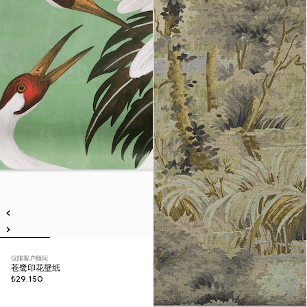
仅限客户顾问
苍鹭印花壁纸
₺29.150