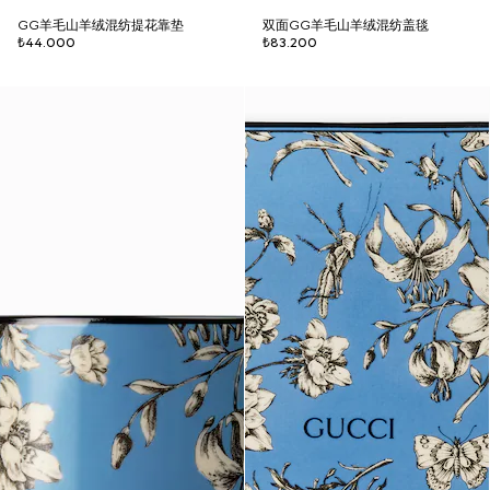
GG羊毛山羊绒混纺提花靠垫
双面GG羊毛山羊绒混纺盖毯
₺44.000
₺83.200