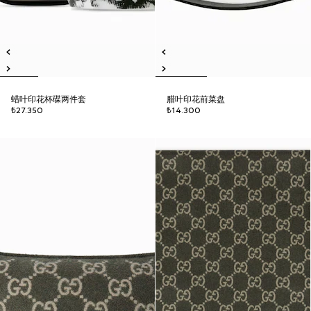
蜡叶印花杯碟两件套
腊叶印花前菜盘
₺27.350
₺14.300