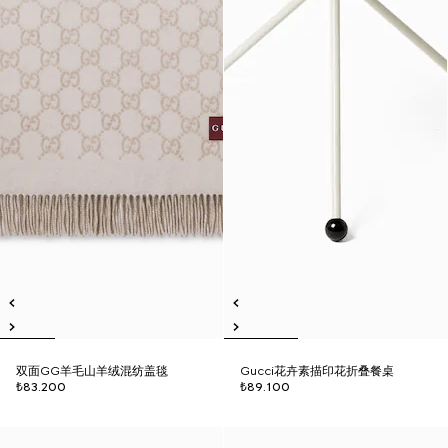
双面GG羊毛山羊绒混纺盖毯
Gucci花卉素描印花折叠餐桌
₺83.200
₺89.100