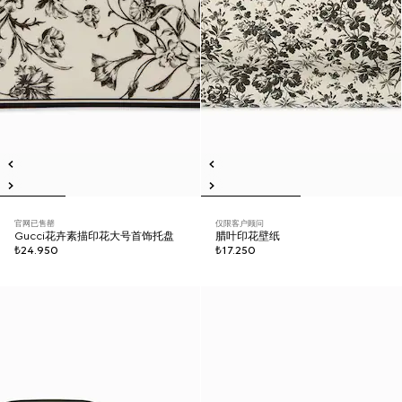
官网已售罄
仅限客户顾问
Gucci花卉素描印花大号首饰托盘
腊叶印花壁纸
₺24.950
₺17.250