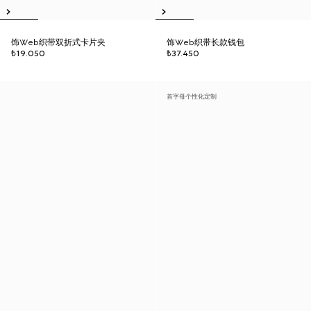
饰Web织带双折式卡片夹
饰Web织带长款钱包
₺19.050
₺37.450
首字母个性化定制