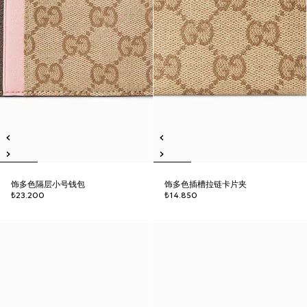
饰多色隔层小号钱包
饰多色插槽拉链卡片夹
₺23.200
₺14.850