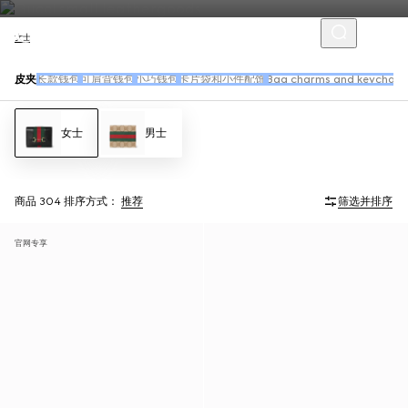
女士
皮夹
长款钱包
可肩背钱包
小巧钱包
卡片袋和小件配饰
Bag charms and keychain
女士
男士
商品 304
排序方式：
推荐
筛选并排序
官网专享