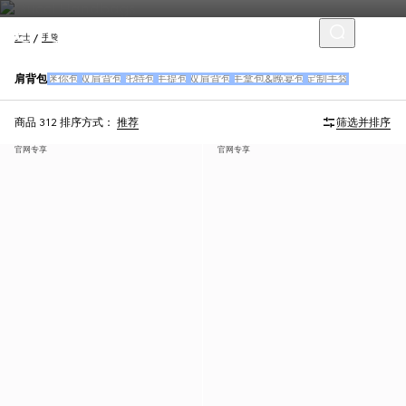
女士
手袋
肩背包
迷你包
双肩背包
托特包
手提包
双肩背包
手拿包&晚宴包
定制手袋
商品 312
排序方式：
推荐
筛选并排序
官网专享
官网专享