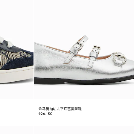
饰马衔扣幼儿平底芭蕾舞鞋
₺26.150