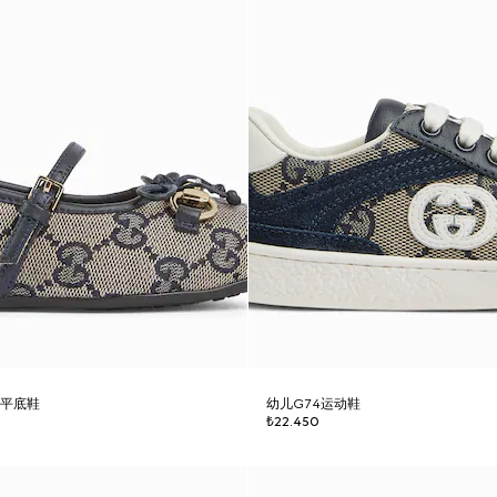
蕾平底鞋
幼儿G74运动鞋
₺22.450