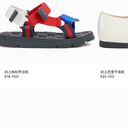
幼儿饰织带凉鞋
幼儿芭蕾平底鞋
₺18.700
₺25.100