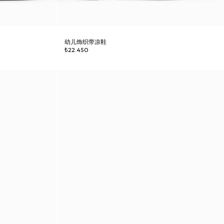
幼儿饰织带凉鞋
₺22.450