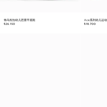
饰马衔扣幼儿芭蕾平底鞋
Ace系列幼儿运
₺26.150
₺18.700