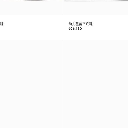
动鞋
幼儿芭蕾平底鞋
₺26.150