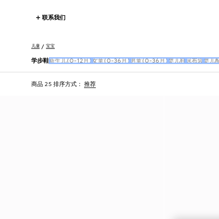
联系我们
儿童
宝宝
学步鞋
新生儿(0-12月)
女童(0-36月)
男童(0-36月)
婴儿鞋
尿布袋
婴儿
商品 25
排序方式：
推荐