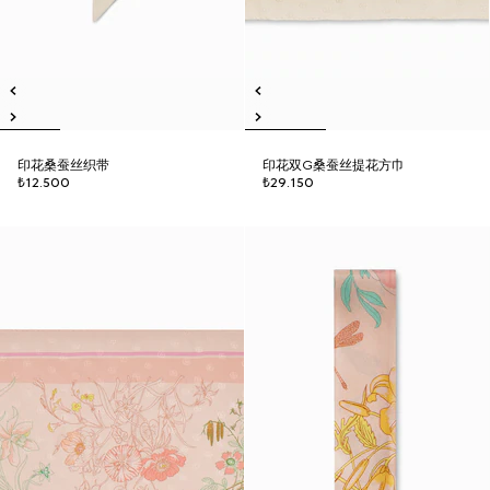
印花桑蚕丝织带
印花双G桑蚕丝提花方巾
₺12.500
₺29.150