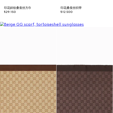
印花斜纹桑蚕丝方巾
印花桑蚕丝织带
₺29.150
₺12.500