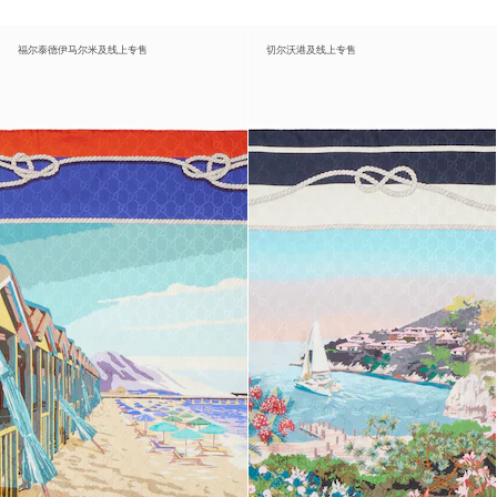
福尔泰德伊马尔米及线上专售
切尔沃港及线上专售