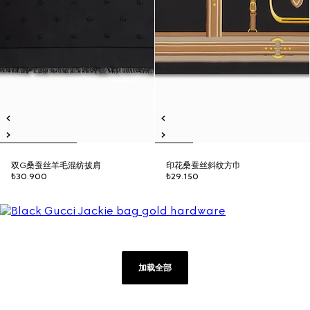
双G桑蚕丝羊毛混纺披肩
印花桑蚕丝斜纹方巾
₺30.900
₺29.150
加载全部