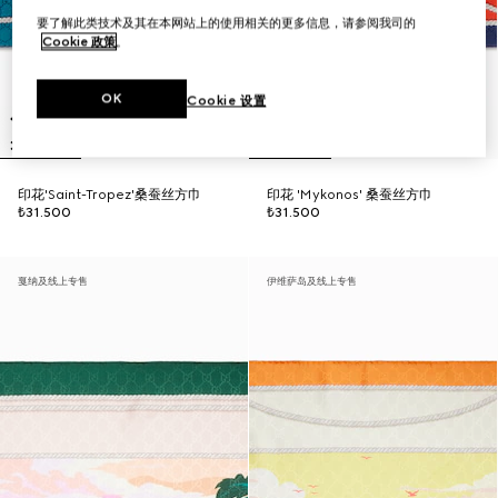
要了解此类技术及其在本网站上的使用相关的更多信息，请参阅我司的
Cookie 政策
。
OK
Cookie 设置
印花'Saint-Tropez'桑蚕丝方巾
印花 'Mykonos' 桑蚕丝方巾
₺31.500
₺31.500
戛纳及线上专售
伊维萨岛及线上专售