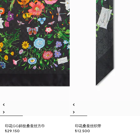
印花GG斜纹桑蚕丝方巾
印花桑蚕丝织带
₺29.150
₺12.500