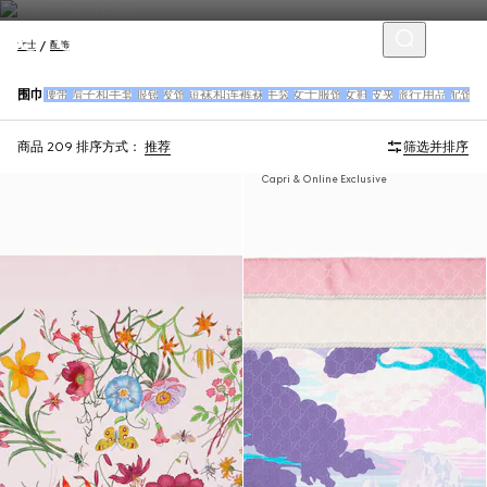
女士
配饰
围巾
腰带
帽子和手套
眼镜
发饰
短袜和连裤袜
手袋
女士服饰
女鞋
皮夹
旅行用品
配饰
商品 209
排序方式：
推荐
筛选并排序
Capri & Online Exclusive