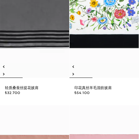
轻质桑蚕丝提花披肩
印花真丝羊毛混纺披肩
₺32.700
₺54.100