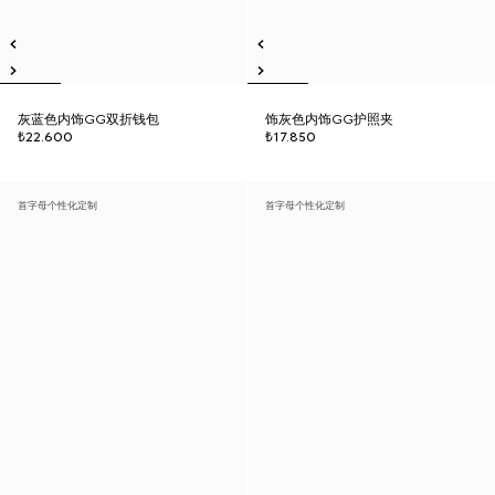
灰蓝色内饰GG双折钱包
饰灰色内饰GG护照夹
₺22.600
₺17.850
首字母个性化定制
首字母个性化定制