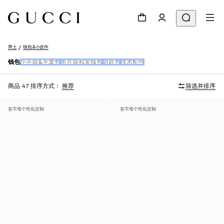
男士
钱包&小皮件
钱包
小手袋&手拿包
卡片袋和零钱包
钥匙包
技术配件
商品 47
排序方式：
推荐
筛选并排序
首字母个性化定制
首字母个性化定制