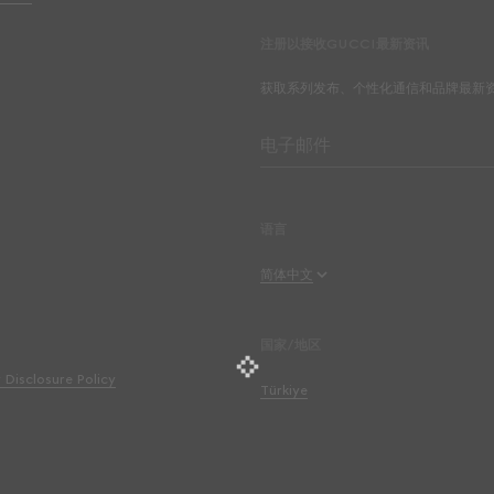
注册以接收GUCCI最新资讯
获取系列发布、个性化通信和品牌最新
电子邮件
语言
简体中文
English
国家/地区
y Disclosure Policy
Français
Türkiye
Deutsch
Español