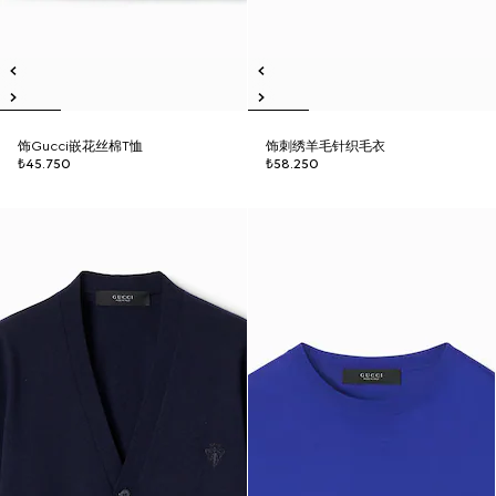
饰Gucci嵌花丝棉T恤
饰刺绣羊毛针织毛衣
₺45.750
₺58.250