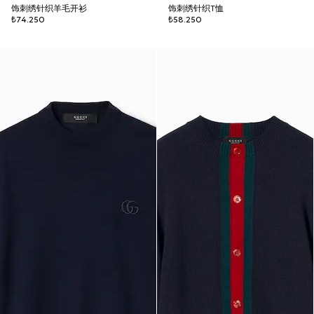
饰刺绣针织羊毛开衫
饰刺绣针织T恤
₺74.250
₺58.250