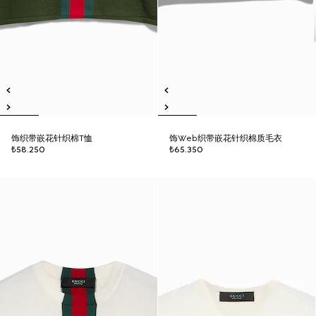
饰织带嵌花针织棉T恤
饰Web织带嵌花针织棉质毛衣
₺58.250
₺65.350