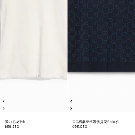
弹力尼龙T恤
GG棉桑蚕丝混纺提花Polo衫
₺58.250
₺95.050