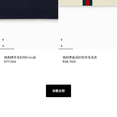
饰刺绣羊毛针织Polo衫
饰织带嵌花针织羊毛毛衣
₺77.250
₺58.700
加载全部