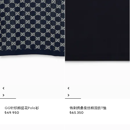
GG针织棉提花Polo衫
饰刺绣桑蚕丝棉混纺T恤
₺49.950
₺65.350