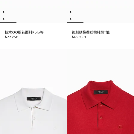
技术GG提花面料Polo衫
饰刺绣桑蚕丝棉针织T恤
₺77.250
₺65.350