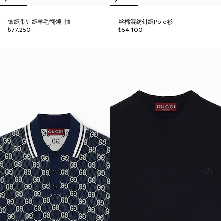
饰织带针织羊毛翻领T恤
丝棉混纺针织Polo衫
₺77.250
₺54.100