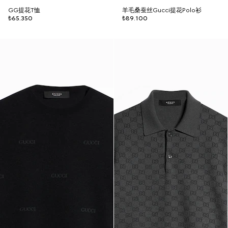
GG提花T恤
羊毛桑蚕丝Gucci提花Polo衫
₺65.350
₺89.100