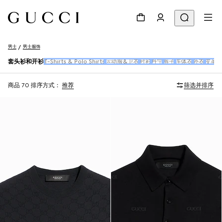
男士
男士服饰
套头衫和开衫
T-Shirts & Polo Shirts
运动服&卫衣
衬衫
丹宁
裤子
连体衣
外衣
皮革
商品 70
排序方式：
推荐
筛选并排序