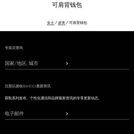
可肩背钱包
女士
皮夹
可肩背钱包
Footer
专卖店查询
国家/地区, 城市
注册以接收GUCCI最新资讯
获取系列发布、个性化通信和品牌最新资讯的专享更新动态。
电子邮件