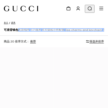
女士
皮夹
可肩背钱包
长款钱包
小巧钱包
卡片袋和小件配饰
Bag charms and keychains
手
商品 20
排序方式：
推荐
筛选并排序