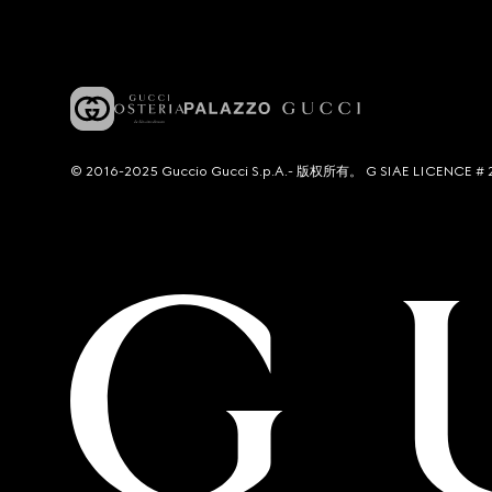
© 2016-2025 Guccio Gucci S.p.A.- 版权所有。 G SIAE LICENCE # 2