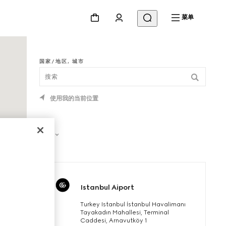
菜单
国家/地区, 城市
使用我的当前位置
筛选
Istanbul Aiport
Turkey Istanbul İstanbul Havalimanı
Tayakadın Mahallesi, Terminal
Caddesi, Arnavutköy 1