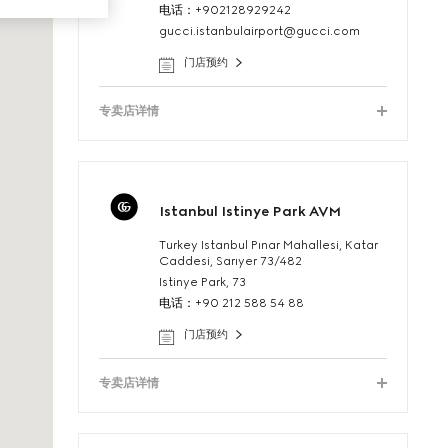
电话：+902128929242
gucci.istanbulairport@gucci.com
门店预约
专卖店详情
Istanbul Istinye Park AVM
Turkey Istanbul Pınar Mahallesi, Katar
Caddesi, Sarıyer 73/482
Istinye Park, 73
电话：+90 212 588 54 88
门店预约
专卖店详情