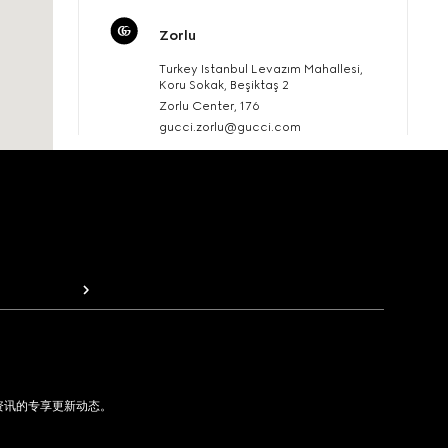
Zorlu
Turkey Istanbul Levazım Mahallesi,
Koru Sokak, Beşiktaş 2
Zorlu Center, 176
gucci.zorlu@gucci.com
门店预约
专卖店详情
Istanbul Nisantasi
Turkey Istanbul Teşvikiye Mah., Abdi
İpekçi Cad. Polat Palas 63
电话：+902122963820
资讯的专享更新动态。
门店预约