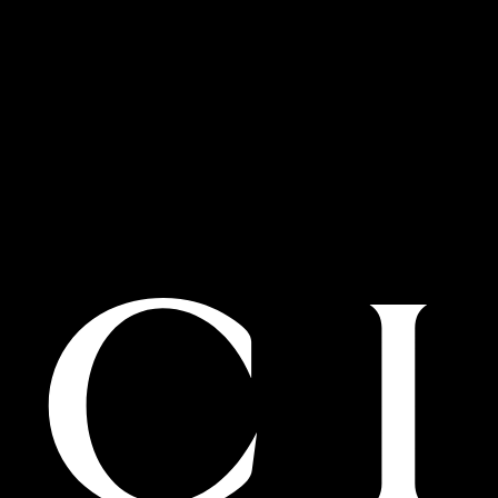
Sehit Binbasi Ali Resmi Tufan Sokak,
Balcova 3
Izmir Istinye Park, Z82/83
门店预约
专卖店详情
Bodrum
Turkey Bodrum Merkez Mahallesi,
Çökertme Caddesi Yalikavak Marina 6
Yalıkavak Marina, AF 3/4
Gucci.Bodrum@gucci.com
专卖店详情