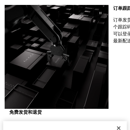
订单跟
订单发
个跟踪码
可以登
最新配
免费发货和退货
一到两个工作日发货，可轻松退货和换货，无