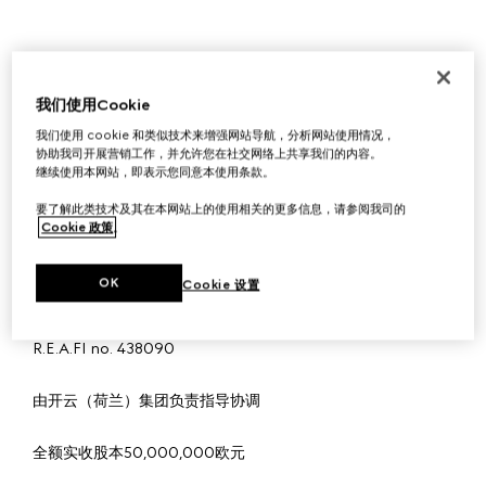
Guccio Gucci S.p.A.
我们使用Cookie
Guccio Gucci S.p.A.
我们使用 cookie 和类似技术来增强网站导航，分析网站使用情况，
协助我司开展营销工作，并允许您在社交网络上共享我们的内容。
依据意大利法律建立并合法存续的公司，注册地址：Via
继续使用本网站，即表示您同意本使用条款。
Tornabuoni 73/r, 50123 Florence, Italy
要了解此类技术及其在本网站上的使用相关的更多信息，请参阅我司的
Cookie 政策
。
增值税号：04294710480
OK
Cookie 设置
税务代码——佛罗伦萨注册企业：03031300159
R.E.A.FI no. 438090
由开云（荷兰）集团负责指导协调
全额实收股本50,000,000欧元