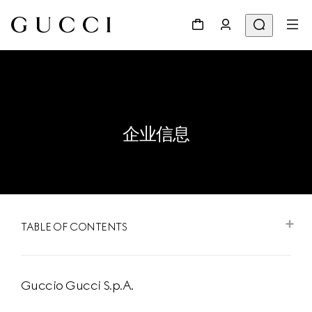
企业信息
TABLE OF CONTENTS
Guccio Gucci S.p.A.