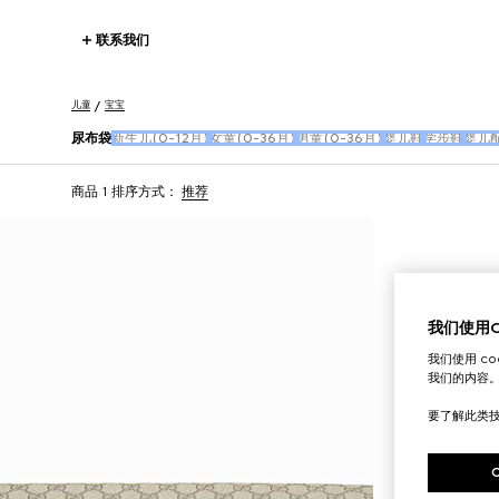
联系我们
儿童
宝宝
尿布袋
新生儿(0-12月)
女童(0-36月)
男童(0-36月)
婴儿鞋
学步鞋
婴儿
商品 1
排序方式：
推荐
我们使用Co
我们使用 c
我们的内容
要了解此类