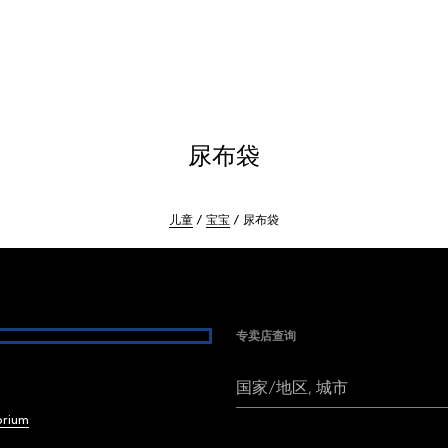
尿布袋
儿童
宝宝
尿布袋
专卖店查询
国家/地区, 城市
brium