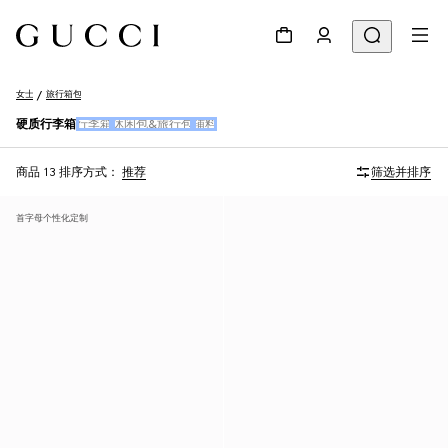
女士
旅行箱包
硬质行李箱
行李箱
休闲包&旅行包
辅料
商品 13
排序方式：
推荐
筛选并排序
首字母个性化定制