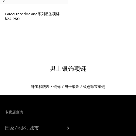
Gucci Interlocking系列吊坠项链
₺24.950
男士银饰项链
珠宝和腕表
银饰
男士银饰
银色珠宝项链
Footer
专卖店查询
国家/地区, 城市