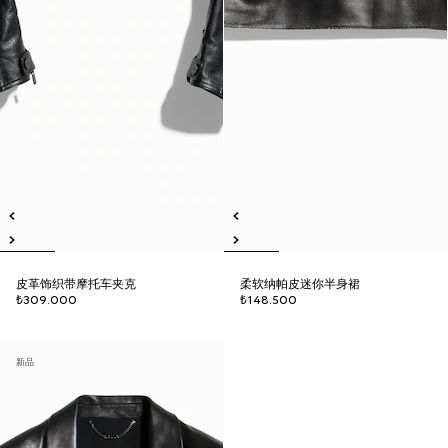
皮革饰织带摩托车夹克
柔软纳帕皮迷你半身裙
₺309.000
₺148.500
新品