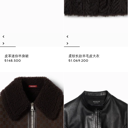
皮革迷你半身裙
柔软长款羊毛皮大衣
₺148.500
₺1.069.200