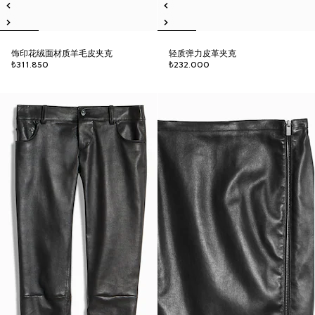
饰印花绒面材质羊毛皮夹克
轻质弹力皮革夹克
₺311.850
₺232.000