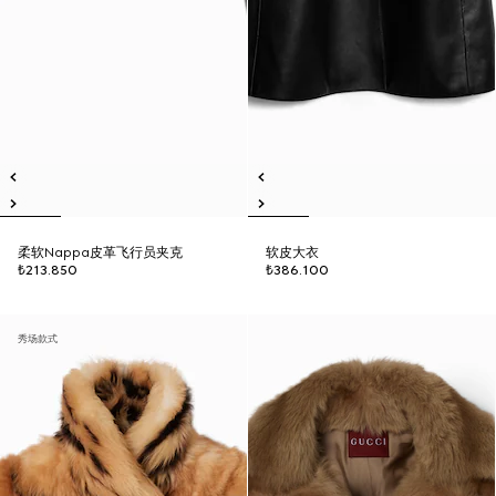
柔软Nappa皮革飞行员夹克
软皮大衣
₺213.850
₺386.100
秀场款式