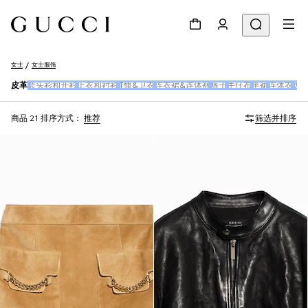
女士
女士服饰
皮革
套头衫和开衫
上衣和衬衫
T恤&卫衣
连衣裙&连体裤
裤子
牛仔布
半裙
连体衣
大
商品 21
排序方式：
推荐
筛选并排序