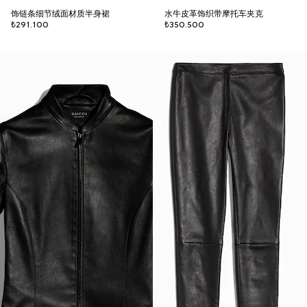
饰链条细节绒面材质半身裙
水牛皮革饰织带摩托车夹克
₺291.100
₺350.500