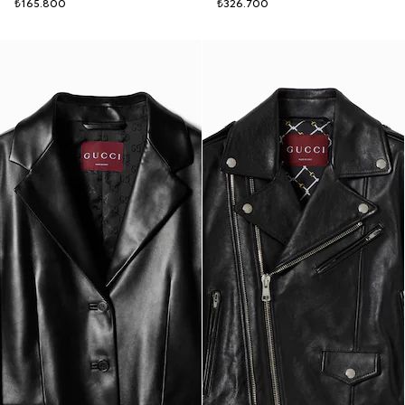
₺165.800
₺326.700