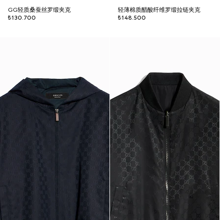
GG轻质桑蚕丝罗缎夹克
轻薄棉质醋酸纤维罗缎拉链夹克
₺130.700
₺148.500