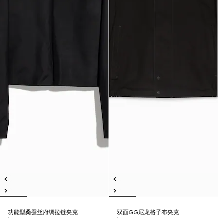
功能型桑蚕丝府绸拉链夹克
双面GG尼龙格子布夹克