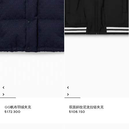
GG帆布羽绒夹克
双面斜纹尼龙拉链夹克
₺172.300
₺108.150