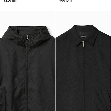
₺149.000
₺99.850