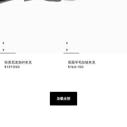
轻质尼龙加衬夹克
双面羊毛拉链夹克
₺137.050
₺160.150
加载全部