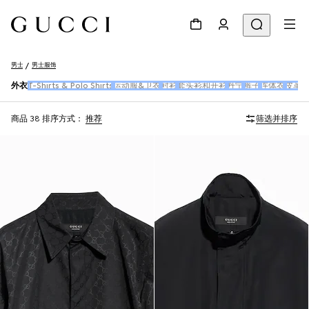
男士
男士服饰
外衣
T-Shirts & Polo Shirts
运动服&卫衣
衬衫
套头衫和开衫
丹宁
裤子
连体衣
皮革
商品 38
排序方式：
推荐
筛选并排序