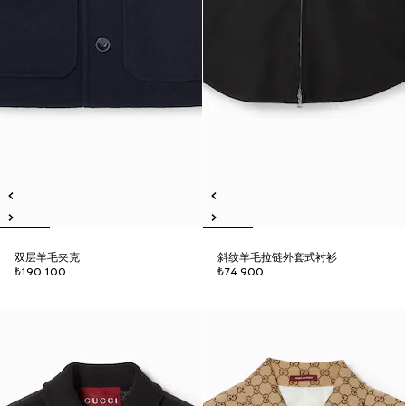
双层羊毛夹克
斜纹羊毛拉链外套式衬衫
₺190.100
₺74.900