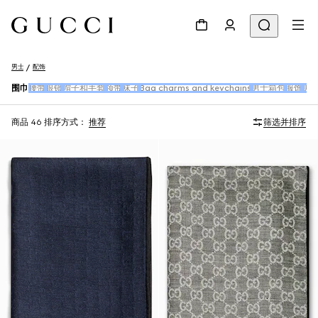
男士
配饰
围巾
腰带
眼镜
帽子和手套
领带
袜子
Bag charms and keychains
男士箱包
服饰
男
商品 46
排序方式：
推荐
筛选并排序