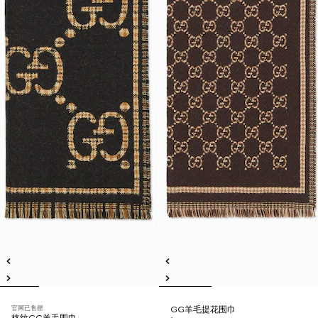
官网已售罄
GG羊毛提花围巾