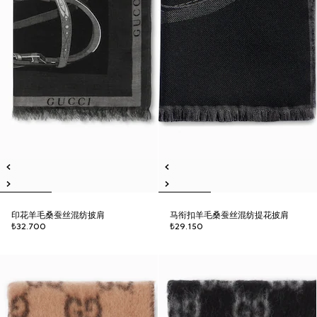
印花羊毛桑蚕丝混纺披肩
马衔扣羊毛桑蚕丝混纺提花披肩
₺32.700
₺29.150