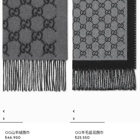
GG山羊绒围巾
GG羊毛提花围巾
₺46.950
₺25.550