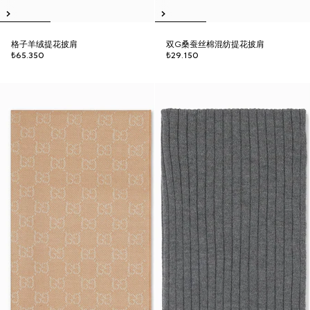
格子羊绒提花披肩
双G桑蚕丝棉混纺提花披肩
₺65.350
₺29.150