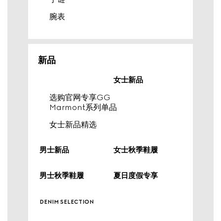
腕表
新品
女士新品
选购官网专享GG
Marmont系列单品
女士新品精选
男士新品
女士秋季鞋履
男士秋季鞋履
夏日度假专享
denim selection