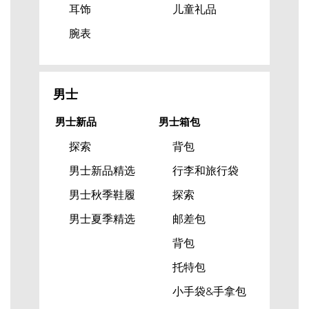
耳饰
儿童礼品
腕表
男士
男士新品
男士箱包
探索
背包
男士新品精选
行李和旅行袋
男士秋季鞋履
探索
男士夏季精选
邮差包
背包
托特包
小手袋&手拿包