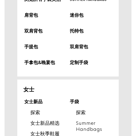
肩背包
迷你包
双肩背包
托特包
手提包
双肩背包
手拿包&晚宴包
定制手袋
女士
女士新品
手袋
探索
探索
女士新品精选
Summer
Handbags
女士秋季鞋履