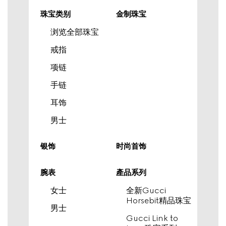
珠宝类别
金制珠宝
浏览全部珠宝
戒指
项链
手链
耳饰
男士
银饰
时尚首饰
腕表
產品系列
女士
全新Gucci
Horsebit精品珠宝
男士
Gucci Link to