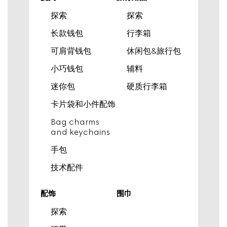
探索
探索
长款钱包
行李箱
可肩背钱包
休闲包&旅行包
小巧钱包
辅料
迷你包
硬质行李箱
卡片袋和小件配饰
Bag charms
and keychains
手包
技术配件
配饰
围巾
探索