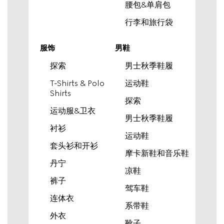
腰包&单肩包
行李和旅行袋
服饰
男鞋
探索
男士秋季鞋履
T-Shirts & Polo
运动鞋
Shirts
探索
运动服&卫衣
男士秋季鞋履
衬衫
运动鞋
套头衫和开衫
摩卡新鞋和音乐鞋
丹宁
凉鞋
裤子
驾车鞋
连体衣
系带鞋
外衣
靴子